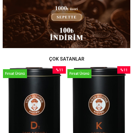
ÇOK SATANLAR
%11
%11
Fırsat Ürünü
Fırsat Ürünü
m
İndirim
İndirim
irim
%11İndirim
%11İndir