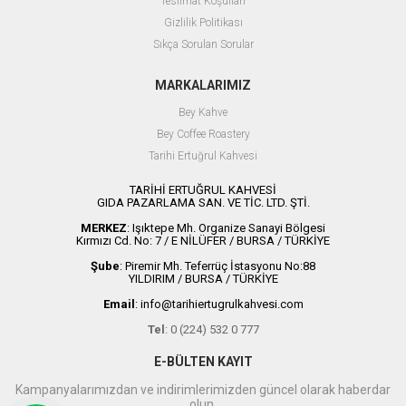
Teslimat Koşulları
Gizlilik Politikası
Sıkça Sorulan Sorular
MARKALARIMIZ
Bey Kahve
Bey Coffee Roastery
Tarihi Ertuğrul Kahvesi
TARİHİ ERTUĞRUL KAHVESİ
GIDA PAZARLAMA SAN. VE TİC. LTD. ŞTİ.
MERKEZ
: Işıktepe Mh. Organize Sanayi Bölgesi
Kırmızı Cd. No: 7 / E NİLÜFER / BURSA / TÜRKİYE
Şube
: Piremir Mh. Teferrüç İstasyonu No:88
YILDIRIM / BURSA / TÜRKİYE
Email
:
info@tarihiertugrulkahvesi.com
Tel
: 0 (224) 532 0 777
E-BÜLTEN KAYIT
Kampanyalarımızdan ve indirimlerimizden güncel olarak haberdar
olun.