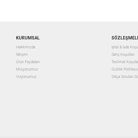
KURUMSAL
SÖZLEŞMEL
Hakkımızda
İptal & İade Koşu
İletişim
Satış Koşulları
Ürün Faydaları
Teslimat Koşulla
Misyonumuz
Gizlilik Politikas
Vizyonumuz
Sıkça Sorulan So