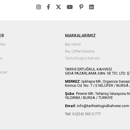
ER
MARKALARIMIZ
lları
Bey Kahve
Bey Coffee Roastery
rı
Tarihi Ertuğrul Kahvesi
ı
TARİHİ ERTUĞRUL KAHVESİ
rular
GIDA PAZARLAMA SAN. VE TİC. LTD. ŞT
MERKEZ
: Işıktepe Mh. Organize Sanayi
Kırmızı Cd. No: 7 / E NİLÜFER / BURSA
Şube
: Piremir Mh. Teferrüç İstasyonu 
YILDIRIM / BURSA / TÜRKİYE
Email
:
info@tarihiertugrulkahvesi.com
Tel
: 0 (224) 532 0 777