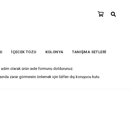
SU
İÇECEK TOZU
KOLONYA
TANIŞMA SETLERİ
İlk adım olarak ürün iade formunu doldurunuz.
rasında zarar görmesini önlemek için lütfen dış koruyucu kutu