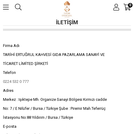
0
İLETIŞIM
Firma Adı
TARİHİ ERTUĞRUL KAHVESİ GIDA PAZARLAMA SANAYİ VE
TİCARET LİMİTED ŞİRKETİ
Telefon
0224 532 0 777
Adres
Merkez : Işıktepe Mh. Organize Sanayi Bölgesi Kırmızı cadde
No: 7 / E Nilüfer / Bursa / Türkiye Şube : Piremir Mah.Teferrüç
İstasyonu No:88 Yıldırım / Bursa / Türkiye
E-posta