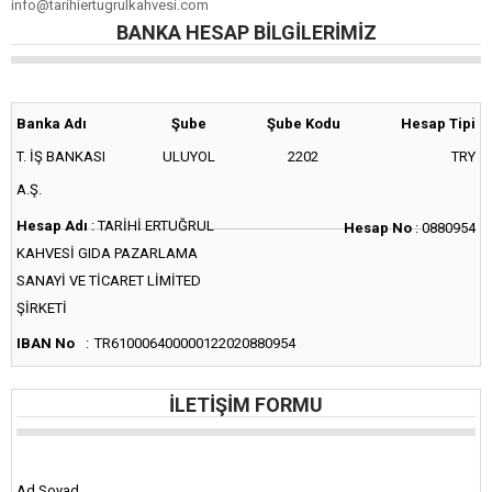
info@tarihiertugrulkahvesi.com
BANKA HESAP BILGILERIMIZ
Banka Adı
Şube
Şube Kodu
Hesap Tipi
T. İŞ BANKASI
ULUYOL
2202
TRY
A.Ş.
Hesap Adı
:
TARİHİ ERTUĞRUL
Hesap No
:
0880954
KAHVESİ GIDA PAZARLAMA
SANAYİ VE TİCARET LİMİTED
ŞİRKETİ
IBAN No
:
TR610006400000122020880954
İLETIŞIM FORMU
Ad Soyad