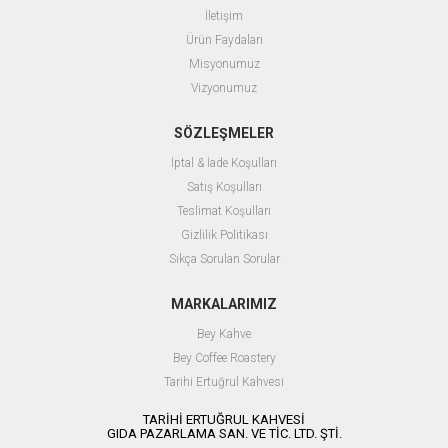
İletişim
Ürün Faydaları
Misyonumuz
Vizyonumuz
SÖZLEŞMELER
İptal & İade Koşulları
Satış Koşulları
Teslimat Koşulları
Gizlilik Politikası
Sıkça Sorulan Sorular
MARKALARIMIZ
Bey Kahve
Bey Coffee Roastery
Tarihi Ertuğrul Kahvesi
TARİHİ ERTUĞRUL KAHVESİ
GIDA PAZARLAMA SAN. VE TİC. LTD. ŞTİ.