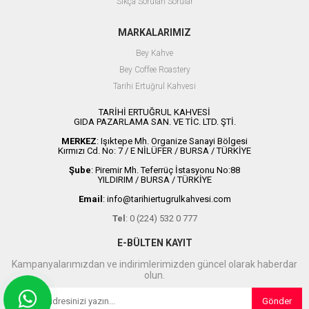
Sıkça Sorulan Sorular
MARKALARIMIZ
Bey Kahve
Bey Coffee Roastery
Tarihi Ertuğrul Kahvesi
TARİHİ ERTUĞRUL KAHVESİ
GIDA PAZARLAMA SAN. VE TİC. LTD. ŞTİ.
MERKEZ
: Işıktepe Mh. Organize Sanayi Bölgesi
Kırmızı Cd. No: 7 / E NİLÜFER / BURSA / TÜRKİYE
Şube
: Piremir Mh. Teferrüç İstasyonu No:88
YILDIRIM / BURSA / TÜRKİYE
Email
:
info@tarihiertugrulkahvesi.com
Tel
: 0 (224) 532 0 777
E-BÜLTEN KAYIT
Kampanyalarımızdan ve indirimlerimizden güncel olarak haberdar
olun.
Gönder