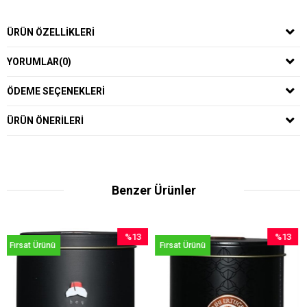
ÜRÜN ÖZELLIKLERI
YORUMLAR
(0)
ÖDEME SEÇENEKLERI
ÜRÜN ÖNERILERI
Benzer Ürünler
%13
%13
Ürünü
Fırsat Ürünü
Fırsat Ür
İndirim
İndirim
%13İndirim
%13İndirim