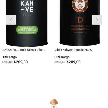
BEY KAHVE Damla Sakızlı Dibek Kahvesi Teneke 250gr
Dibek Kahvesi Teneke 250 G
rgo
Hızlı Kargo
Hızlı Karg
₺209,00
₺209,00
₺
₺239,00
₺239,00