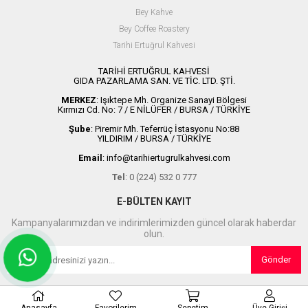
Bey Kahve
Bey Coffee Roastery
Tarihi Ertuğrul Kahvesi
TARİHİ ERTUĞRUL KAHVESİ
GIDA PAZARLAMA SAN. VE TİC. LTD. ŞTİ.
MERKEZ
: Işıktepe Mh. Organize Sanayi Bölgesi
Kırmızı Cd. No: 7 / E NİLÜFER / BURSA / TÜRKİYE
Şube
: Piremir Mh. Teferrüç İstasyonu No:88
YILDIRIM / BURSA / TÜRKİYE
Email
:
info@tarihiertugrulkahvesi.com
Tel
: 0 (224) 532 0 777
E-BÜLTEN KAYIT
Kampanyalarımızdan ve indirimlerimizden güncel olarak haberdar
olun.
Gönder