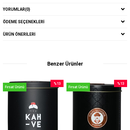
YORUMLAR
(0)
ÖDEME SEÇENEKLERI
ÜRÜN ÖNERILERI
Benzer Ürünler
%13
%13
nü
Fırsat Ürünü
Fırsat Ürün
İndirim
İndirim
%13İndirim
%13İndirim