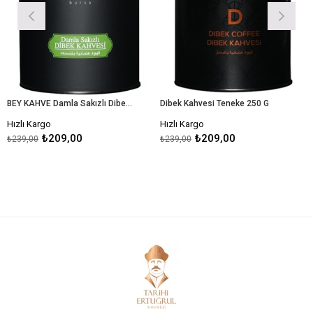
BEY KAHVE Damla Sakızlı Dibek Kahvesi Teneke 250gr
Dibek Kahvesi Teneke 250 G
Hızlı Kargo
Hızlı Kargo
209,00
₺209,00
₺2
₺239,00
₺239,00