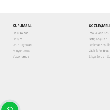
KURUMSAL
SÖZLEŞMEL
Hakkımızda
İptal & İade Koşu
İletişim
Satış Koşulları
Ürün Faydaları
Teslimat Koşulla
Misyonumuz
Gizlilik Politikas
Vizyonumuz
Sıkça Sorulan So