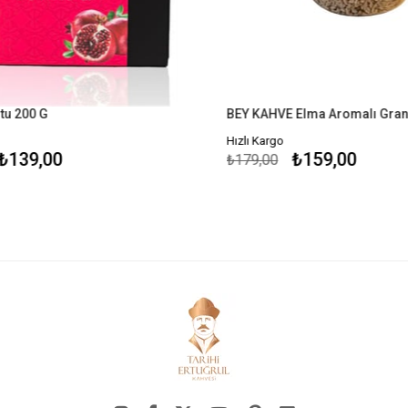
u 200 G
Hızlı Kargo
139,00
₺159,00
₺179,00