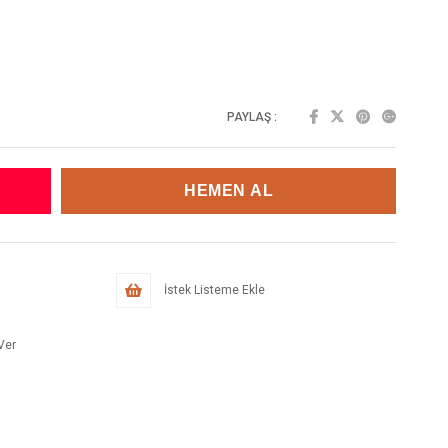
PAYLAŞ :
İstek Listeme Ekle
Ver