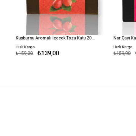
Kuşburnu Aromalı İçecek Tozu Kutu 200 G
Nar Çayı Kut
Hızlı Kargo
Hızlı Kargo
₺139,00
₺
₺159,00
₺159,00