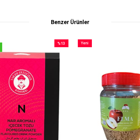
Benzer Ürünler
%13
Yeni
İndirim
Ürün
%13İndirim