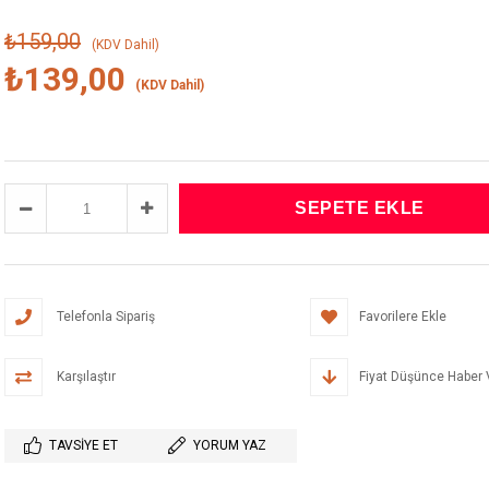
₺159,00
(KDV Dahil)
₺139,00
(KDV Dahil)
Telefonla Sipariş
Favorilere Ekle
Karşılaştır
Fiyat Düşünce Haber 
TAVSIYE ET
YORUM YAZ