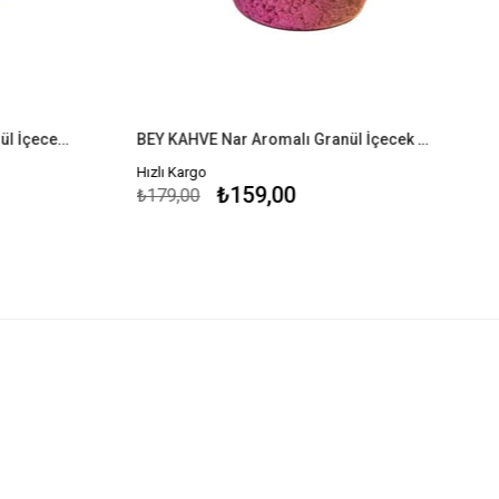
BEY KAHVE Elma Aromalı Granül İçecek Tozu 300 G
BEY KAHVE Nar Aromalı Granül İçecek Tozu 300 G
Hızlı Kargo
₺159,00
₺179,00