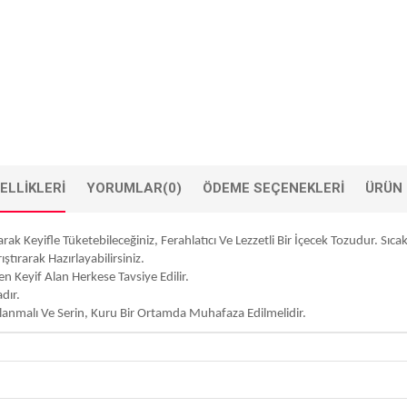
ELLIKLERI
YORUMLAR
(0)
ÖDEME SEÇENEKLERI
ÜRÜN 
Keyifle Tüketebileceğiniz, Ferahlatıcı Ve Lezzetli Bir İçecek Tozudur. Sıcak
tırarak Hazırlayabilirsiniz.
n Keyif Alan Herkese Tavsiye Edilir.
dır.
lanmalı Ve Serin, Kuru Bir Ortamda Muhafaza Edilmelidir.