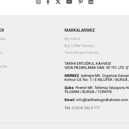
ER
MARKALARIMIZ
lları
Bey Kahve
Bey Coffee Roastery
rı
Tarihi Ertuğrul Kahvesi
ı
TARİHİ ERTUĞRUL KAHVESİ
rular
GIDA PAZARLAMA SAN. VE TİC. LTD. ŞT
MERKEZ
: Işıktepe Mh. Organize Sanayi
Kırmızı Cd. No: 7 / E NİLÜFER / BURSA
Şube
: Piremir Mh. Teferrüç İstasyonu 
YILDIRIM / BURSA / TÜRKİYE
Email
:
info@tarihiertugrulkahvesi.com
Tel
: 0 (224) 532 0 777