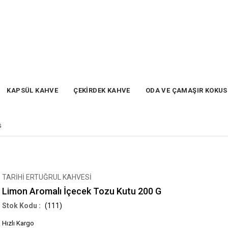
KAPSÜL KAHVE
ÇEKİRDEK KAHVE
ODA VE ÇAMAŞIR KOKU
G
TARİHİ ERTUĞRUL KAHVESİ
Limon Aromalı İçecek Tozu Kutu 200 G
(111)
Hızlı Kargo