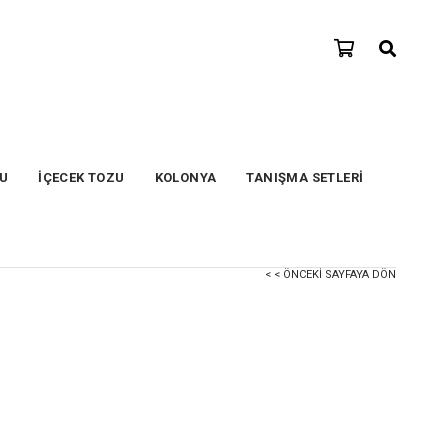
SU
İÇECEK TOZU
KOLONYA
TANIŞMA SETLERİ
< < ÖNCEKI SAYFAYA DÖN